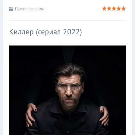
Русские сериалы
Киллер (сериал 2022)