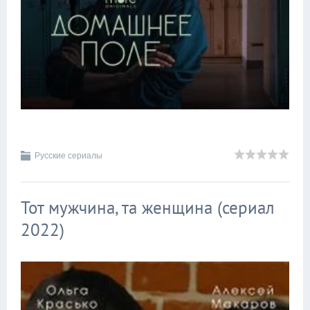
Русские сериалы
Тот мужчина, та женщина (сериал
2022)