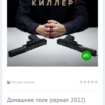
Русские сериалы
Домашнее поле (сериал 2022)