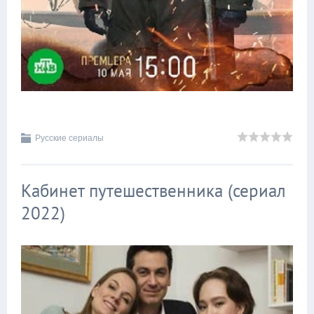
Русские сериалы
Кабинет путешественника (сериал
2022)