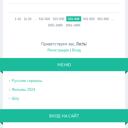
...
...
1-10
11-20
511-520
521-530
531-540
541-550
551-560
1651-1660
1661-1665
Приветствуем вас
,
Гость
!
Регистрация
|
Вход
МЕНЮ
Русские сериалы
Фильмы 2024
Шоу
ВХОД НА САЙТ