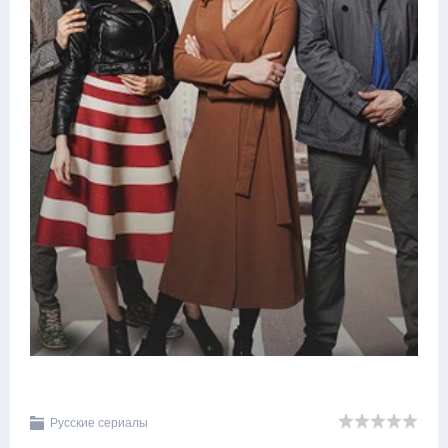
Русские сериалы