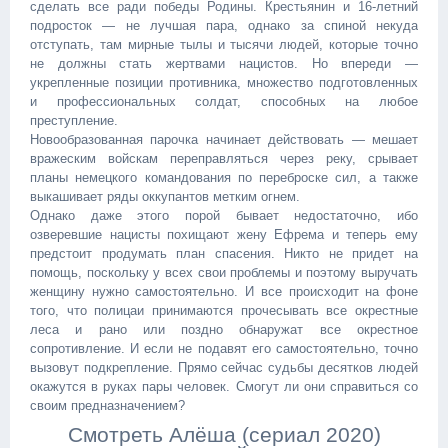
сделать все ради победы Родины. Крестьянин и 16-летний
подросток — не лучшая пара, однако за спиной некуда
отступать, там мирные тылы и тысячи людей, которые точно
не должны стать жертвами нацистов. Но впереди —
укрепленные позиции противника, множество подготовленных
и профессиональных солдат, способных на любое
преступление.
Новообразованная парочка начинает действовать — мешает
вражеским войскам переправляться через реку, срывает
планы немецкого командования по переброске сил, а также
выкашивает ряды оккупантов метким огнем.
Однако даже этого порой бывает недостаточно, ибо
озверевшие нацисты похищают жену Ефрема и теперь ему
предстоит продумать план спасения. Никто не придет на
помощь, поскольку у всех свои проблемы и поэтому выручать
женщину нужно самостоятельно. И все происходит на фоне
того, что полицаи принимаются прочесывать все окрестные
леса и рано или поздно обнаружат все окрестное
сопротивление. И если не подавят его самостоятельно, точно
вызовут подкрепление. Прямо сейчас судьбы десятков людей
окажутся в руках пары человек. Смогут ли они справиться со
своим предназначением?
Смотреть Алёша (сериал 2020)