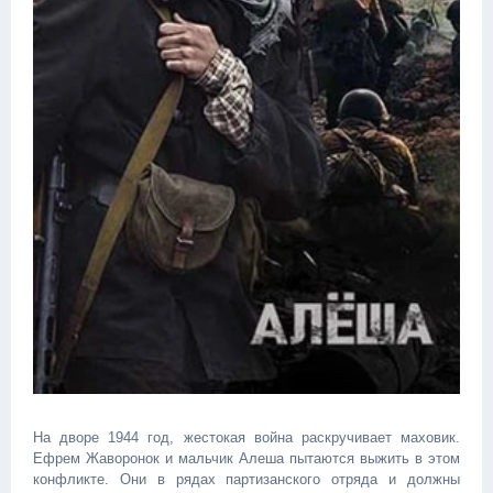
На дворе 1944 год, жестокая война раскручивает маховик.
Ефрем Жаворонок и мальчик Алеша пытаются выжить в этом
конфликте. Они в рядах партизанского отряда и должны