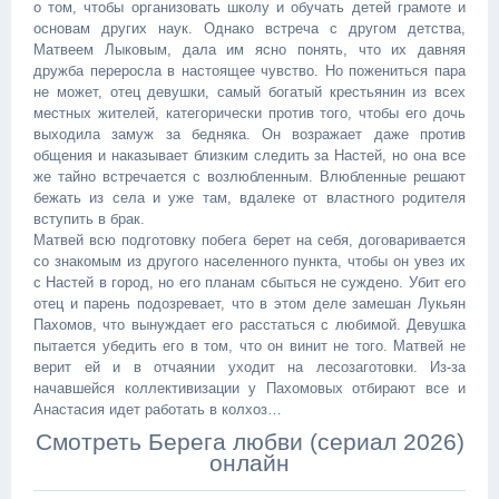
о том, чтобы организовать школу и обучать детей грамоте и
основам других наук. Однако встреча с другом детства,
Матвеем Лыковым, дала им ясно понять, что их давняя
дружба переросла в настоящее чувство. Но пожениться пара
не может, отец девушки, самый богатый крестьянин из всех
местных жителей, категорически против того, чтобы его дочь
выходила замуж за бедняка. Он возражает даже против
общения и наказывает близким следить за Настей, но она все
же тайно встречается с возлюбленным. Влюбленные решают
бежать из села и уже там, вдалеке от властного родителя
вступить в брак.
Матвей всю подготовку побега берет на себя, договаривается
со знакомым из другого населенного пункта, чтобы он увез их
с Настей в город, но его планам сбыться не суждено. Убит его
отец и парень подозревает, что в этом деле замешан Лукьян
Пахомов, что вынуждает его расстаться с любимой. Девушка
пытается убедить его в том, что он винит не того. Матвей не
верит ей и в отчаянии уходит на лесозаготовки. Из-за
начавшейся коллективизации у Пахомовых отбирают все и
Анастасия идет работать в колхоз…
Смотреть Берега любви (сериал 2026)
онлайн