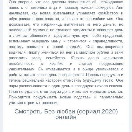
Она уверена, что все должны подчиняться ей, неожиданная
новость о помолвке отца и переезд мачехи шокируют. Аня
наблюдает, как новая жительница управляет хозяйством и
обустраивает пространство, и решает от нее избавиться. Она
доказывает, что избранница вытягивает из него деньги, но
влюбленный мужчина не слушает аргументы и обвиняет дочь
в ложных обвинениях. Девушка чувствует себя преданной,
вспоминает умершую маму и стремится к справедливости,
поэтому заявляет о своей свадьбе. Она подговаривает
водителя Никиту жениться на ней за миллион рублей и этим
разозлить главу семейства. Юноша давно испытывал
влюбленность к хозяйке и считает предложение
унизительным. Он отказывается и в обиде увольняется с
работы, однако через день возвращается. Парень передумал и
теперь решительно настроен отомстить будущему тестю. Обе
пары расписываются в один день и празднуют начало союзов.
План не удался, отец рад за дочь и желает молодым счастья.
Приходится придумывать новые подставы и параллельно
учиться строить отношения.
Смотреть Без любви (сериал 2020)
онлайн