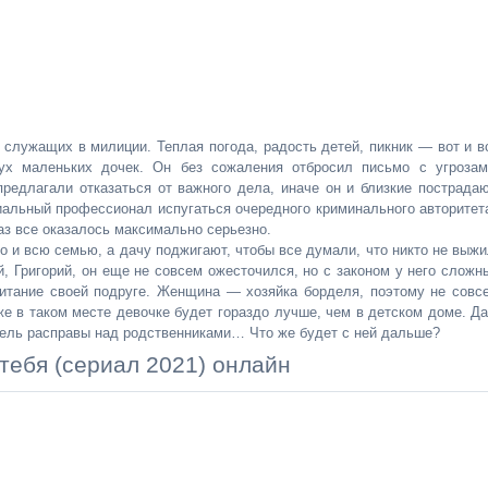
 служащих в милиции. Теплая погода, радость детей, пикник — вот и в
ух маленьких дочек. Он без сожаления отбросил письмо с угрозам
предлагали отказаться от важного дела, иначе он и близкие пострадаю
пиальный профессионал испугаться очередного криминального авторитет
аз все оказалось максимально серьезно.
 и всю семью, а дачу поджигают, чтобы все думали, что никто не выжи
, Григорий, он еще не совсем ожесточился, но с законом у него сложн
питание своей подруге. Женщина — хозяйка борделя, поэтому не совс
же в таком месте девочке будет гораздо лучше, чем в детском доме. Да
тель расправы над родственниками… Что же будет с ней дальше?
тебя (сериал 2021) онлайн