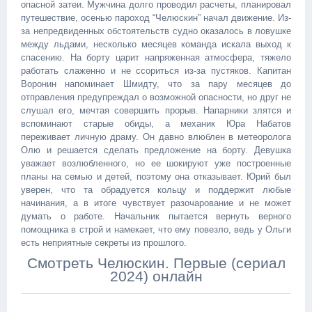
опасной затеи. Мужчина долго проводил расчеты, планировал
путешествие, осенью пароход “Челюскин” начал движение. Из-
за непредвиденных обстоятельств судно оказалось в ловушке
между льдами, несколько месяцев команда искала выход к
спасению. На борту царит напряженная атмосфера, тяжело
работать слаженно и не ссориться из-за пустяков. Капитан
Воронин напоминает Шмидту, что за пару месяцев до
отправления предупреждал о возможной опасности, но друг не
слушал его, мечтая совершить прорыв. Напарники злятся и
вспоминают старые обиды, а механик Юра Набатов
переживает личную драму. Он давно влюблен в метеоролога
Олю и решается сделать предложение на борту. Девушка
уважает возлюбленного, но ее шокируют уже построенные
планы на семью и детей, поэтому она отказывает. Юрий был
уверен, что та обрадуется кольцу и поддержит любые
начинания, а в итоге чувствует разочарование и не может
думать о работе. Начальник пытается вернуть верного
помощника в строй и намекает, что ему повезло, ведь у Ольги
есть неприятные секреты из прошлого.
Смотреть Челюскин. Первые (сериал
2024) онлайн