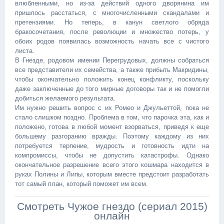
влюбленными, но из-за действий одного дворянина им
пришлось расстаться, с многочисленными скандалами и
претензиями. Но теперь, в канун светлого обряда
бракосочетания, после революции и множество потерь, у
обоих родов появилась возможность начать все с чистого
листа.
В Гнезде, родовом имении Перегрудовых, должны собраться
все представители их семейства, а также прибыть Макридины,
чтобы окончательно положить конец конфликту, поскольку
даже заключенные до того мирные договоры так и не помогли
добиться желаемого результата.
Им нужно решить вопрос с их Ромео и Джульеттой, пока не
стало слишком поздно. Проблема в том, что парочка эта, как и
положено, готова в любой момент взорваться, приведя к еще
большему разгоранию вражды. Поэтому каждому из них
потребуется терпение, мудрость и готовность идти на
компромиссы, чтобы не допустить катастрофы. Однако
окончательное разрешение всего этого кошмара находится в
руках Полины и Липы, которым вместе предстоит разработать
тот самый план, который поможет им всем.
Смотреть Чужое гнездо (сериал 2015)
онлайн