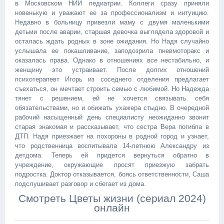
в Московском НИИ педиатрии. Коллеги сразу приняли
новенькую и уважают ее за профессионализм и интуицию.
Недавно в больницу привезли маму с двумя маленькими
детьми после аварии, старшая девочка выглядела здоровой и
осталась ждать родных в зоне ожидания. Но Надя случайно
услышала ее покашливание, заподозрила пневмоторакс и
оказалась права. Однако в отношениях все нестабильно, и
женщину это устраивает. После долгих отношений
психотерапевт Игорь из соседнего отделения предлагает
съехаться, он мечтает строить семью с любимой. Но Надежда
тянет с решением, ей не хочется связывать себя
обязательствами, но и обижать ухажера стыдно. В очередной
рабочий насыщенный день специалисту неожиданно звонит
старая знакомая и рассказывает, что сестра Вера погибла в
ДТП. Надя приезжает на похороны в родной город и узнает,
что родственница воспитывала 14-летнюю Александру из
детдома. Теперь ей придется вернуться обратно в
учреждение, окружающие просят приезжую забрать
подростка. Доктор отказывается, боясь ответственности, Саша
подслушивает разговор и сбегает из дома.
Смотреть Цветы жизни (сериал 2024)
онлайн