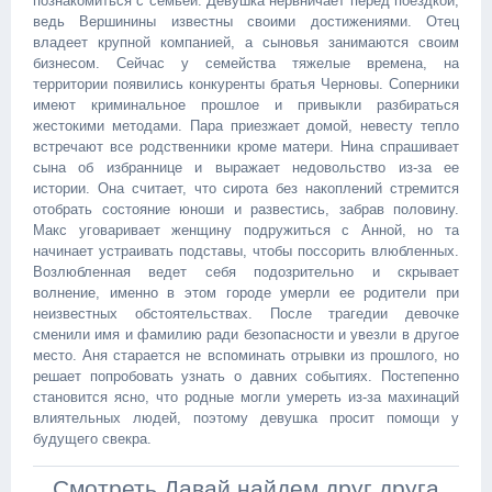
познакомиться с семьей. Девушка нервничает перед поездкой,
ведь Вершинины известны своими достижениями. Отец
владеет крупной компанией, а сыновья занимаются своим
бизнесом. Сейчас у семейства тяжелые времена, на
территории появились конкуренты братья Черновы. Соперники
имеют криминальное прошлое и привыкли разбираться
жестокими методами. Пара приезжает домой, невесту тепло
встречают все родственники кроме матери. Нина спрашивает
сына об избраннице и выражает недовольство из-за ее
истории. Она считает, что сирота без накоплений стремится
отобрать состояние юноши и развестись, забрав половину.
Макс уговаривает женщину подружиться с Анной, но та
начинает устраивать подставы, чтобы поссорить влюбленных.
Возлюбленная ведет себя подозрительно и скрывает
волнение, именно в этом городе умерли ее родители при
неизвестных обстоятельствах. После трагедии девочке
сменили имя и фамилию ради безопасности и увезли в другое
место. Аня старается не вспоминать отрывки из прошлого, но
решает попробовать узнать о давних событиях. Постепенно
становится ясно, что родные могли умереть из-за махинаций
влиятельных людей, поэтому девушка просит помощи у
будущего свекра.
Смотреть Давай найдем друг друга