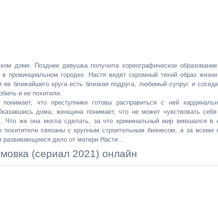
ском доме. Позднее девушка получила хореографическое образование
 в провинциальном городке. Настя ведет скромный тихий образ жизни
 ее ближайшего круга есть близкая подруга, любимый супруг и соседк
биль и ее похитили.
понимает, что преступники готовы расправиться с ней кардинальн
Оказавшись дома, женщина понимает, что не может чувствовать себя
ь. Что же она могла сделать, за что криминальный мир вмешался в 
о похитители связаны с крупным строительным бизнесом, а за всеми 
ая развивающееся дело от матери Насти…
мовка (сериал 2021) онлайн