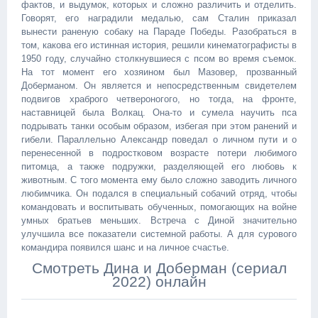
фактов, и выдумок, которых и сложно различить и отделить.
Говорят, его наградили медалью, сам Сталин приказал
вынести раненую собаку на Параде Победы. Разобраться в
том, какова его истинная история, решили кинематографисты в
1950 году, случайно столкнувшиеся с псом во время съемок.
На тот момент его хозяином был Мазовер, прозванный
Доберманом. Он является и непосредственным свидетелем
подвигов храброго четвероногого, но тогда, на фронте,
наставницей была Волкац. Она-то и сумела научить пса
подрывать танки особым образом, избегая при этом ранений и
гибели. Параллельно Александр поведал о личном пути и о
перенесенной в подростковом возрасте потери любимого
питомца, а также подружки, разделяющей его любовь к
животным. С того момента ему было сложно заводить личного
любимчика. Он подался в специальный собачий отряд, чтобы
командовать и воспитывать обученных, помогающих на войне
умных братьев меньших. Встреча с Диной значительно
улучшила все показатели системной работы. А для сурового
командира появился шанс и на личное счастье.
Смотреть Дина и Доберман (сериал
2022) онлайн