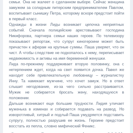
семьи. Она не жалеет о сделанном выборе. Сейчас женщина
замужем за солидным питерским предпринимателем Павлом,
воспитывает сынишку Петра, которому вскоре предстоит пойти
в первый класс.
Однажды в жизни Лиды возникает цепочка неприятных
событий. Сначала полицейские арестовывают господина
Никифорова, партнера семьи наших героев. По телевизору
показывают репортаж, что супруг киногероини может быть
причастен к аферам на крупные суммы. Паша уверяет, что он
чист. А чтобы следствие не подкопалось к нему, переписывает
недвижимость и активы на имя беременной женушки.
Лида по-прежнему поддерживает вторую половинку, она с
нетерпением ждет, когда на свет появится дочка. Павел же
находит себе привлекательную любовницу – журналистку
Инну. Та намекает мужчине, что хочет замуж. Но в ответ
слышит негодование, из-за чего сильно расстраивается.
Мужик не собирается бросать жену, находящуюся в
положении.
Дальше возникают еще большие трудности. Лидия уличает
муженька в изменах и собирается подавать на развод. Но
изворотливый, хитрый и подлый Паша умудряется подставить
супругу, полностью разрушив ее жизнь. Героине предстоит
восстать из пепла, словно мифический Феникс.