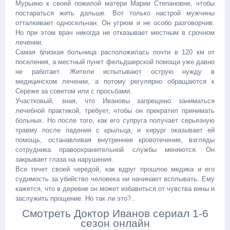
Мурьино к своей пожилой матери Марии Степановне, чтобы
постараться жить дальше. Вот только настрой мужчины
отталкивает односельчан. Он угрюм и не особо разговорчив.
Но при этом врач никогда не отказывает местным в срочном
лечении.
Самая близкая больница расположилась почти в 120 км от
поселения, а местный пункт фельдшерской помощи уже давно
не работает. Жители испытывают острую нужду в
медицинском лечении, а потому регулярно обращаются к
Сереже за советом или с просьбами.
Участковый, зная, что Ивановы запрещено заниматься
лечебной практикой, требует, чтобы он прекратил принимать
больных. Но после того, как его супруга получает серьезную
травму после падения с крыльца, и хирург оказывает ей
помощь, останавливая внутреннее кровотечение, взгляды
сотрудника правоохранительной службы меняются. Он
закрывает глаза на нарушения.
Все течет своей чередой, как вдруг прошлое медика и его
судимость за убийство человека ни начинают всплывать. Ему
кажется, что в деревне он может избавиться от чувства вины и
заслужить прощение. Но так ли это?..
Смотреть Доктор Иванов сериал 1-6
сезон онлайн