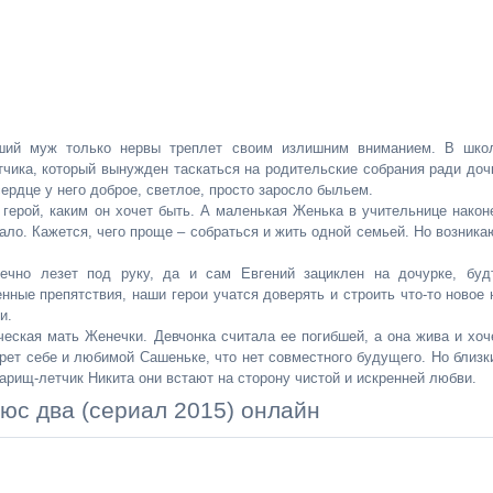
ший муж только нервы треплет своим излишним вниманием. В шко
тчика, который вынужден таскаться на родительские собрания ради доч
ердце у него доброе, светлое, просто заросло быльем.
 герой, каким он хочет быть. А маленькая Женька в учительнице након
ало. Кажется, чего проще – собраться и жить одной семьей. Но возника
вечно лезет под руку, да и сам Евгений зациклен на дочурке, буд
ные препятствия, наши герои учатся доверять и строить что-то новое 
и.
ческая мать Женечки. Девчонка считала ее погибшей, а она жива и хоч
врет себе и любимой Сашеньке, что нет совместного будущего. Но близк
рищ-летчик Никита они встают на сторону чистой и искренней любви.
юс два (сериал 2015) онлайн