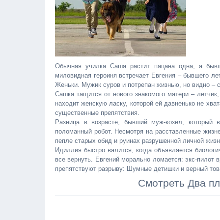
Обычная училка Саша растит пацана одна, а быв
миловидная героиня встречает Евгения – бывшего ле
Женьки. Мужик суров и потрепан жизнью, но видно – с
Сашка тащится от нового знакомого матери – летчик,
находит женскую ласку, которой ей давненько не хват
существенные препятствия.
Разница в возрасте, бывший муж-козел, который 
поломанный робот. Несмотря на расставленные жизнен
пепле старых обид и руинах разрушенной личной жизн
Идиллия быстро валится, когда объявляется биологи
все вернуть. Евгений морально ломается: экс-пилот 
препятствуют разрыву: Шумные детишки и верный това
Смотреть Два пл