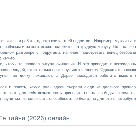
ая жизнь и работа, однако кое-чего ей недостает. Например, мужчины п
 проблемы и на кого можно положиться в трудную минуту. Вот только 
ередном разговоре с подругами, начинает подозревать венец безбрачи
с кем-то.
не, чтобы та провела ритуал очищения. И это приводит к неожиданн
шлое людей, стоит только прикоснуться к человеку. Однако это внезап
унья, ее дочку похищают, а Дарье приходится работать вместе 
ося и понять, какую роль здесь сыграли люди из далекого прошло
ы открыть для себя возможность приносить не только беды посредств
 научиться использовать способность во благо, но для этого потребует
Её тайна (2026) онлайн