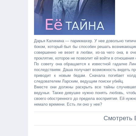
Дарья Калинина — парикмахер. У нее довольно типичн
боком, который был бы способен решать возникающие
совершенно не везет в любви, из-за чего она, в оч
проклятие, которое не позволит ей войти в отношения 
По совету она обращается к известной гадалке Ли
последствиям. Даша получает возможность видеть про
приводит к новым бедам. Сначала погибает колд
следователем Ларским, ведущим поиски убийц.
Вместе они должны раскрыть все тайны случившег
ведуньи. Также девушке нужно понять любовь, чтоб
своего обостренного до предела восприятия. Ей нужно
немало времени. Есть ли оно у нее?
Смотреть 