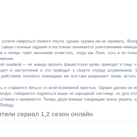
успели набраться боевого опыта, однако куража им не занимать. Вско
т самые сложные задания и постоянно занимается уничтожением немецк
в и теперь горит желанием отомстить, тогда как Леня, хоть и не позн
ражение.
ой ошибкой — их жажда пролить фашистскую кровь приводит к тому, ч
одят в наступление и это приводит к смерти отряда штурмовиков. 
 действиям полевого командира им все-таки разрешают вновь встать
ь и стараются биться со всей возможной яростью. Однако далеко не в
литрук, собирается подняться выше по карьерной лестнице, но для это
ствием и занимается. Теперь двум боевым товарищам нужно решить, к
 Победу.
тели сериал 1,2 сезон онлайн