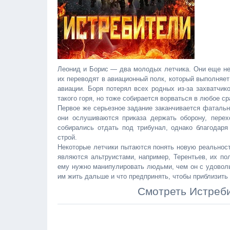
Леонид и Борис — два молодых летчика. Они еще не 
их переводят в авиационный полк, который выполняе
авиации. Боря потерял всех родных из-за захватчико
такого горя, но тоже собирается ворваться в любое с
Первое же серьезное задание заканчивается фатальн
они ослушиваются приказа держать оборону, перех
собирались отдать под трибунал, однако благодаря
строй.
Некоторые летчики пытаются понять новую реальност
являются альтруистами, например, Терентьев, их по
ему нужно манипулировать людьми, чем он с удоволь
им жить дальше и что предпринять, чтобы приблизить
Смотреть Истреби