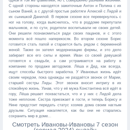
одной и той же фамилией, но с совершенно разными жизнями.
С одной стороны находятся зажиточные Антон и Полина с их
сыном Ваней, а с другой простые работяги Алексей с Лидой и
их сынишкой Данилой. В первом сезоне все перевернулось с
ног на голову, когда выяснилось, что в роддоме перепутали
мальчиков, и по сути, родители воспитывали не своих детей.
Они решили познакомиться ради своих пацанов, и с этого
момента всё пошло наперекосяк. Во втором сезоне Борис
готовится стать папой и старается быть рядом с беременной
женой. Также он затеял модернизацию фермы, и это дело
забирает все его силы и время. Иван со своей девушкой
готовятся к свадьбе, а сам устраивается на работу в
компанию по продаже автодомов. Лёша и Дед, как всегда,
ищут способы быстрого заработка. У Ивановых жизнь идёт
своим чередом, пока однажды не раздаётся звонок от Марии,
старшей сестры Лиды. Этот звонок вносит интригу в их
спокойную жизнь. Узнав, что у её мужа Константина всё идёт в
гору, Лёша решает похвастаться, что и у них с Лидой дела
тоже неплохие. Сестра приезжает в гости, и теперь Борису и
Нине предстоит передать статус хозяев дома своим наглым
друзьям. Ситуация накаляется, как бы они не старались
сохранить мир в доме...
Смотреть Ивановы-Ивановы 7 сезон
(сериал 2024) онлайн