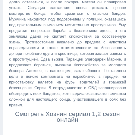
долго оставаться, и после похорон матери он планировал
уехать. Ситуация заставляет снова доказать ценное
мастерство бойца, чтобы сразиться с опасной бандой.
Мужчина находится под подозрением у полиции, оказавшись
под пристальным вниманием мстительных преступников. Ему
предстоит непростая борьба с беззаконием здесь, а его
землякам давно не хватает спокойствия за собственную
жизнь. Противостояние накалено до предела с чувством
справедливости и также ответственности за безопасность
дочери покойного друга и крестницы, которая желает завязать
с проституцией. Едва выжив, Таранцев благодарен Марине, и
продолжает бороться, выражая беспокойство за молодого
боксера Алексея, в настоящем, заключённого. Поставлены
цели в поиске компромата на наркобизнес в городке, на
приостановку налетов на фуры водителей и грабежей
беженцев из Сирии. В сотрудничестве с ОВД запланировано
обезвредить всех бандитов, хотя задача оказывается слишком
сложной для настоящего бойца, участвовавшего в боях без
правил.
Смотреть Хозяин сериал 1,2 сезон
онлайн