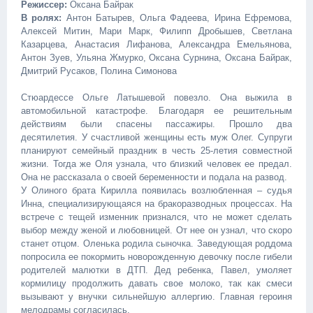
Режиссер:
Оксана Байрак
В ролях:
Антон Батырев, Ольга Фадеева, Ирина Ефремова,
Алексей Митин, Мари Марк, Филипп Дробышев, Светлана
Казарцева, Анастасия Лифанова, Александра Емельянова,
Антон Зуев, Ульяна Жмурко, Оксана Сурнина, Оксана Байрак,
Дмитрий Русаков, Полина Симонова
Стюардессе Ольге Латышевой повезло. Она выжила в
автомобильной катастрофе. Благодаря ее решительным
действиям были спасены пассажиры. Прошло два
десятилетия. У счастливой женщины есть муж Олег. Супруги
планируют семейный праздник в честь 25-летия совместной
жизни. Тогда же Оля узнала, что близкий человек ее предал.
Она не рассказала о своей беременности и подала на развод.
У Олиного брата Кирилла появилась возлюбленная – судья
Инна, специализирующаяся на бракоразводных процессах. На
встрече с тещей изменник признался, что не может сделать
выбор между женой и любовницей. От нее он узнал, что скоро
станет отцом. Оленька родила сыночка. Заведующая роддома
попросила ее покормить новорожденную девочку после гибели
родителей малютки в ДТП. Дед ребенка, Павел, умоляет
кормилицу продолжить давать свое молоко, так как смеси
вызывают у внучки сильнейшую аллергию. Главная героиня
мелодрамы согласилась.