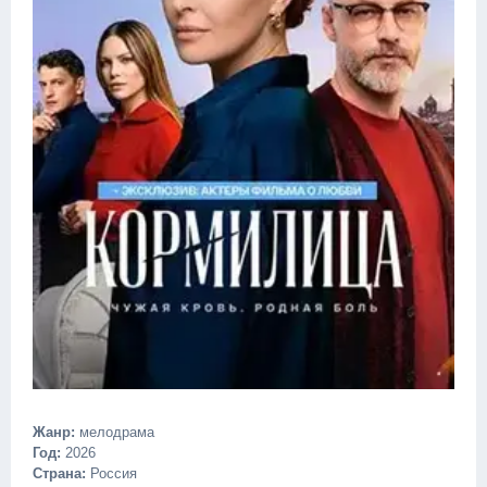
Жанр:
мелодрама
Год:
2026
Страна:
Россия