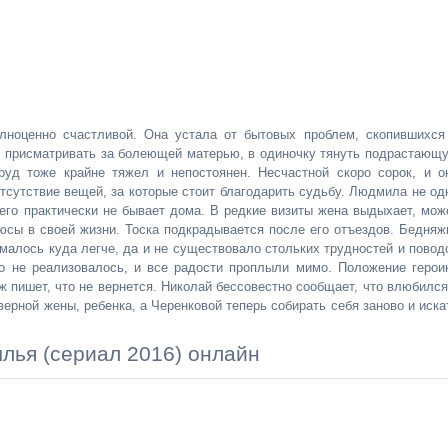
лноценно счастливой. Она устала от бытовых проблем, скопившихся
я присматривать за болеющей матерью, в одиночку тянуть подрастающ
руд тоже крайне тяжел и непостоянен. Несчастной скоро сорок, и о
отсутствие вещей, за которые стоит благодарить судьбу. Людмила не од
 его практически не бывает дома. В редкие визиты жена выдыхает, мож
юсы в своей жизни. Тоска подкрадывается после его отъездов. Бедняж
ималось куда легче, да и не существовало стольких трудностей и повод
о не реализовалось, и все радости проплыли мимо. Положение герои
 пишет, что не вернется. Николай бессовестно сообщает, что влюбился
верной жены, ребенка, а Черенковой теперь собирать себя заново и иска
лья (сериал 2016) онлайн