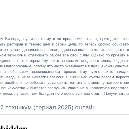
у Виноградову, известному и за пределами страны, приходится рез
ть ресторан и твердо шел к своей цели, то теперь срочно собирает
этого у него довольно серьезная, здоровье подвело его стареющего отц
ом техникуме, отдающего работе все свои силы. Однако по приезду е
одился сын, о котором ему никто не сказал ни единого слова. Подрост
не благополучным, потому что часто оказывается в полицейском участке
я в небольшом провинциальном городке. Ему нужно как-то налади
ет назад, а из-за нехватки времени и излишней суеты совсем перест
е ошибки и попробовать установить контакт с сыном, у которого св
ное искусство и пытается заслужить уважение у коллектива педагогов
ителем, лучшим, чем был для него вечно занятый отец… Получится ли
й техникум (сериал 2025) онлайн