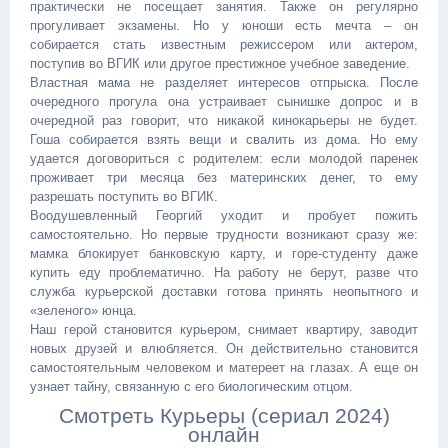
практически не посещает занятия. Также он регулярно
прогуливает экзамены. Но у юноши есть мечта – он
собирается стать известным режиссером или актером,
поступив во ВГИК или другое престижное учебное заведение.
Властная мама не разделяет интересов отпрыска. После
очередного прогула она устраивает сынишке допрос и в
очередной раз говорит, что никакой кинокарьеры не будет.
Гоша собирается взять вещи и свалить из дома. Но ему
удается договориться с родителем: если молодой паренек
проживает три месяца без материнских денег, то ему
разрешать поступить во ВГИК.
Воодушевленный Георгий уходит и пробует пожить
самостоятельно. Но первые трудности возникают сразу же:
мамка блокирует банковскую карту, и горе-студенту даже
купить еду проблематично. На работу не берут, разве что
служба курьерской доставки готова принять неопытного и
«зеленого» юнца.
Наш герой становится курьером, снимает квартиру, заводит
новых друзей и влюбляется. Он действительно становится
самостоятельным человеком и матереет на глазах. А еще он
узнает тайну, связанную с его биологическим отцом.
Смотреть Курьеры (сериал 2024)
онлайн