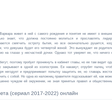
 Варвара живет в ней с самого рождения и понятия не имеет о внешн
ко знает, что должна постоянно молиться и прославлять лидер
аются смягчить остроту бытия, но все окончательно рушится, ког
, что девушка будет его четвертой женой. Это вынуждает ее родител
мо на глазах у несчастной дочки. Однако тот уверяет ее, что ничего 
сбегут, поэтому пробует проникнуть в кабинет главы, но ее там видит од
 закрывают в одной из хозпостроек. Ее накажут, отрубят палец, что
ря негодует и предпринимает попытку защитить ее, но главарь жесто
нчить с собой. Но одна из наложниц правителя подсказывает ей, как мож
ршенно чуждом ей окружении, не зная принятых правил и общественн
ета (сериал 2017-2022) онлайн