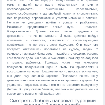
присмотром. Все же нередко обездоленные и потерявшие
маму с папой дети растут обозленными на мир и
несправедливость, обиженными, жалостливыми,
неприспособленными к дальнейшей жизни и сломленными.
Все по-разному справляются с утратой мамочки и папочки.
Нечасто им доводится прийти к успеху и разбогатеть.
Некоторые предпочитают легкий путь – грабежи,
бродяжничество. Другие начнут честно трудиться и
доказывать, что их не сломить. И лишь единицы найдут
призвание и смелость, смирятся с сопутствующими
проблемами, но не отсутствием будущего. Они сами его
построят, отказавшись полагаться на судьбу, людей. У
одинокого парнишки была цель – заработать средств, развить
собственное дело. Он сильно экономил и помногу откладывал
с мелких работенок. Голодал, искал пути ускорения
процессов, продвижения идей в быль. Но пришел-таки к
воссозданию империи. Прошлое не могло не сказаться на нем,
оно дало ему сильный характер. Позволило понять цену
деньгам и не стать высокомерным и нетерпимым к другим. Не
удавалось подыскать жену, пока он не встретил официантку
Дефне. В шутку сказав близким, что она – его девушка, он и в
самом деле решил с ней заобщаться.
Смотреть Любовь напрокат турецкий
сериал 1,2 сезон онлайн