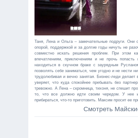
Таня, Лена и Ольга – замечательные подруги. Они о
опорой, поддержкой и за долгие годы ничуть не раз
совместно искать решения проблем. При этом к
впечатлениям, приключениям и не прочь попасть 
находиться в скучном браке с заурядным Русланом
позволять себе заниматься, чем угодно и не нести ни
трудолюбивая и вечно занятая. Бизнес-леди делает 
уверяет, что куда спокойнее пребывать без партне
тревожно. А Лена – скромница, тихоня, не спешит про
то, что все должно идти своим чередом. У нее и
прибираться, что-то приготовить. Максим просит ее пр
Смотреть Майски