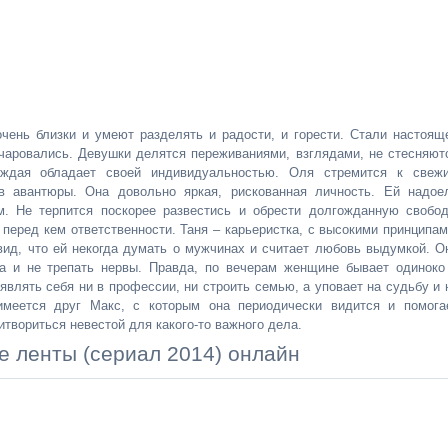
чень близки и умеют разделять и радости, и горести. Стали настоящ
очаровались. Девушки делятся переживаниями, взглядами, не стесняют
аждая обладает своей индивидуальностью. Оля стремится к свеж
в авантюры. Она довольно яркая, рискованная личность. Ей надое
. Не терпится поскорее развестись и обрести долгожданную свобод
 перед кем ответственности. Таня – карьеристка, с высокими принципам
вид, что ей некогда думать о мужчинах и считает любовь выдумкой. О
ра и не трепать нервы. Правда, по вечерам женщине бывает одиноко
являть себя ни в профессии, ни строить семью, а уповает на судьбу и 
меется друг Макс, с которым она периодически видится и помога
итвориться невестой для какого-то важного дела.
е ленты (сериал 2014) онлайн