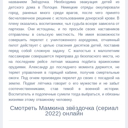
названием Звёздочка. Необходима эвакуация детей из
детского дома в Полоцке. Немецкие отряды оккупировали
город, раненых много среди врагов, после чего принято
бесчеловечное решение с использованием донорской крови. В
плену оказались воспитанники, чья судьба вскоре зависела от
партизан. Они истощены, и по просьбе своих наставников
отправлены в сельскую местность. Не имея возможности
совершить перелет с уничтоженного аэродрома, отчаянный
пилот действует с целью спасения десятков детей, поставив
перед собой сложную задачу. С жалостью к малолетним
пассажирам совершается переправа до безопасного места, но
на последнем рейсе летная машина подбита вражескими
орудиями. Александр до последнего момента держится, не
теряет управления в горящей кабине, получив смертельные
ожоги. Под огнем произведен перелет до своих с посадкой на
землю. Подвиг лётчика говорит о его мужестве и не забыт
соотечественниками, став темой в военной истории.
Воспитатель и подопечные сумели тогда выбраться, и обязаны
жизнями этому отважному человеку.
Смотреть Мамкина звёздочка (сериал
2022) онлайн