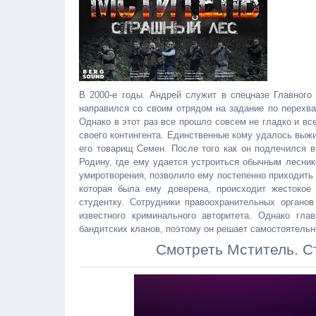
В 2000-е годы. Андрей служит в спецназе Главного
направился со своим отрядом на задание по перехва
Однако в этот раз все прошло совсем не гладко и вс
своего контингента. Единственные кому удалось выжи
его товарищ Семен. После того как он подлечился в
Родину, где ему удается устроиться обычным лесник
умиротворения, позволило ему постепенно приходить 
которая была ему доверена, происходит жестокое
студентку. Сотрудники правоохранительных органо
известного криминального авторитета. Однако гл
бандитских кланов, поэтому он решает самостоятельн
Смотреть Мститель. С