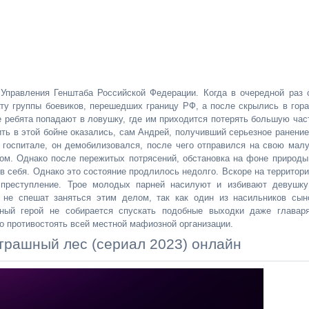
 Управления Генштаба Российской Федерации. Когда в очередной раз 
ту группы боевиков, перешедших границу РФ, а после скрылись в гора
е ребята попадают в ловушку, где им приходится потерять большую час
ть в этой бойне оказались, сам Андрей, получивший серьезное ранение
 госпитале, он демобилизовался, после чего отправился на свою мал
ом. Однако после пережитых потрясений, обстановка на фоне природы
в себя. Однако это состояние продлилось недолго. Вскоре на территори
 преступление. Трое молодых парней насилуют и избивают девушку
в не спешат заняться этим делом, так как один из насильников сын
авный герой не собирается спускать подобные выходки даже главар
о противостоять всей местной мафиозной организации.
трашный лес (сериал 2023) онлайн