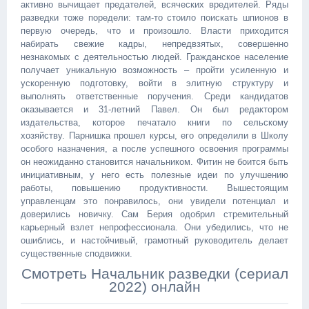
активно вычищает предателей, всяческих вредителей. Ряды
разведки тоже поредели: там-то стоило поискать шпионов в
первую очередь, что и произошло. Власти приходится
набирать свежие кадры, непредвзятых, совершенно
незнакомых с деятельностью людей. Гражданское население
получает уникальную возможность – пройти усиленную и
ускоренную подготовку, войти в элитную структуру и
выполнять ответственные поручения. Среди кандидатов
оказывается и 31-летний Павел. Он был редактором
издательства, которое печатало книги по сельскому
хозяйству. Парнишка прошел курсы, его определили в Школу
особого назначения, а после успешного освоения программы
он неожиданно становится начальником. Фитин не боится быть
инициативным, у него есть полезные идеи по улучшению
работы, повышению продуктивности. Вышестоящим
управленцам это понравилось, они увидели потенциал и
доверились новичку. Сам Берия одобрил стремительный
карьерный взлет непрофессионала. Они убедились, что не
ошиблись, и настойчивый, грамотный руководитель делает
существенные сподвижки.
Смотреть Начальник разведки (сериал
2022) онлайн