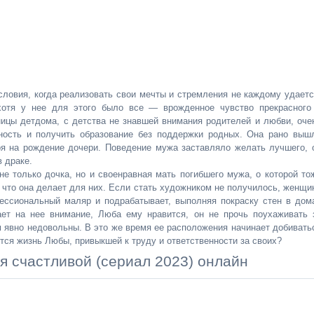
словия, когда реализовать свои мечты и стремления не каждому удаетс
отя у нее для этого было все — врожденное чувство прекрасного
ницы детдома, с детства не знавшей внимания родителей и любви, оче
ность и получить образование без поддержки родных. Она рано выш
ря на рождение дочери. Поведение мужа заставляло желать лучшего, 
в драке.
не только дочка, но и своенравная мать погибшего мужа, о которой то
, что она делает для них. Если стать художником не получилось, женщи
фессиональный маляр и подрабатывает, выполняя покраску стен в дом
ет на нее внимание, Люба ему нравится, он не прочь поухаживать 
м явно недовольны. В это же время ее расположения начинает добивать
ится жизнь Любы, привыкшей к труду и ответственности за своих?
я счастливой (сериал 2023) онлайн