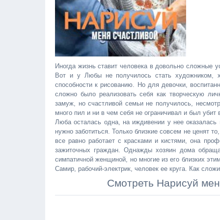
Иногда жизнь ставит человека в довольно сложные у
Вот и у Любы не получилось стать художником, х
способности к рисованию. Но для девочки, воспитан
сложно было реализовать себя как творческую лич
замуж, но счастливой семьи не получилось, несмот
много пил и ни в чем себя не ограничивал и был убит 
Люба осталась одна, на иждивении у нее оказалась 
нужно заботиться. Только близкие совсем не ценят то
все равно работает с красками и кистями, она про
зажиточных граждан. Однажды хозяин дома обраща
симпатичной женщиной, но многие из его близких эти
Самир, рабочий-электрик, человек ее круга. Как слож
Смотреть Нарисуй мен