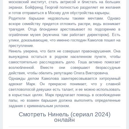
московский институт, стать актрисой и блистать на больших
экранах. Бойфренд Георгий полностью разделяет ее желания
и готов отправиться в Москву для обустройства карьеры.
Родители барышни недовольны такими мечтами. Однако
вскоре семейству придется отложить распри, ведь возникает
трагедия. Отца блондинки арестовывают по подозрению в
ограблении музея (мужчина там работает директором). Есть
улики, доказывающие, что именно господин Камолов пошел на
преступление.
Нинель уверена, что батя не совершал правонарушения. Она
вынуждена остаться в родном населенном пункте, чтобы
самостоятельно расследовать дело. Гоша активно помогает
возлюбленной. Вместе они совершают безрассудные
действия, чтобы обелить репутацию Олега Викторовича.
Однажды делом Камолова заинтересовывается хитроумный
адвокат Марк. Он прекрасно понимает, что у славной
светловолосой девушки есть талант, и ее можно использовать
в корыстных целях. Марк предлагает помощь в освобождении
папы, но взамен барышня должна выполнять определенные
задания с криминальным уклоном.
Смотреть Нинель (сериал 2024)
онлайн