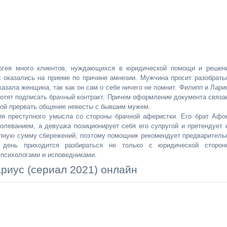
ргея много клиентов, нуждающихся в юридической помощи и решен
 оказались на приеме по причине амнезии. Мужчина просит разобрать
казала женщина, так как он сам о себе ничего не помнит. Филипп и Лари
отят подписать брачный контракт. Причем оформление документа связа
ткой прервать общение невесты с бывшим мужем.
ия преступного умысла со стороны брачной аферистки. Его брат Афо
олеванием, а девушка позиционирует себя его супругой и претендует 
упную сумму сбережений, поэтому помощник рекомендует предваритель
 день приходится разбираться не только с юридической сторон
 психологами и исповедниками.
риус (сериал 2021) онлайн