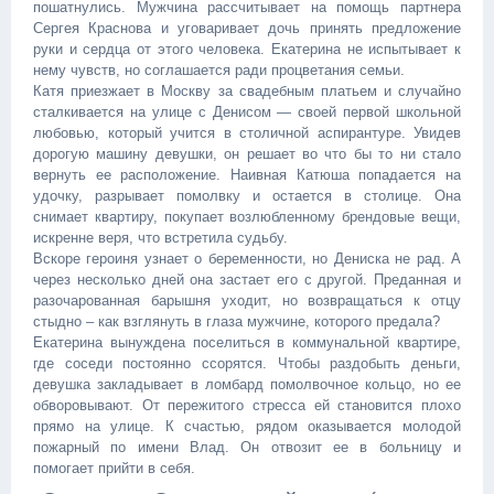
пошатнулись. Мужчина рассчитывает на помощь партнера
Сергея Краснова и уговаривает дочь принять предложение
руки и сердца от этого человека. Екатерина не испытывает к
нему чувств, но соглашается ради процветания семьи.
Катя приезжает в Москву за свадебным платьем и случайно
сталкивается на улице с Денисом — своей первой школьной
любовью, который учится в столичной аспирантуре. Увидев
дорогую машину девушки, он решает во что бы то ни стало
вернуть ее расположение. Наивная Катюша попадается на
удочку, разрывает помолвку и остается в столице. Она
снимает квартиру, покупает возлюбленному брендовые вещи,
искренне веря, что встретила судьбу.
Вскоре героиня узнает о беременности, но Дениска не рад. А
через несколько дней она застает его с другой. Преданная и
разочарованная барышня уходит, но возвращаться к отцу
стыдно – как взглянуть в глаза мужчине, которого предала?
Екатерина вынуждена поселиться в коммунальной квартире,
где соседи постоянно ссорятся. Чтобы раздобыть деньги,
девушка закладывает в ломбард помолвочное кольцо, но ее
обворовывают. От пережитого стресса ей становится плохо
прямо на улице. К счастью, рядом оказывается молодой
пожарный по имени Влад. Он отвозит ее в больницу и
помогает прийти в себя.