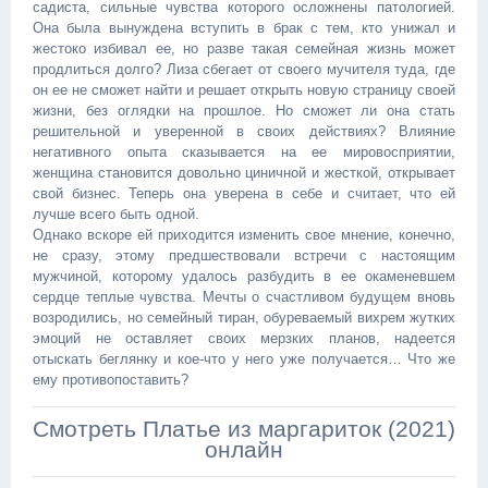
садиста, сильные чувства которого осложнены патологией.
Она была вынуждена вступить в брак с тем, кто унижал и
жестоко избивал ее, но разве такая семейная жизнь может
продлиться долго? Лиза сбегает от своего мучителя туда, где
он ее не сможет найти и решает открыть новую страницу своей
жизни, без оглядки на прошлое. Но сможет ли она стать
решительной и уверенной в своих действиях? Влияние
негативного опыта сказывается на ее мировосприятии,
женщина становится довольно циничной и жесткой, открывает
свой бизнес. Теперь она уверена в себе и считает, что ей
лучше всего быть одной.
Однако вскоре ей приходится изменить свое мнение, конечно,
не сразу, этому предшествовали встречи с настоящим
мужчиной, которому удалось разбудить в ее окаменевшем
сердце теплые чувства. Мечты о счастливом будущем вновь
возродились, но семейный тиран, обуреваемый вихрем жутких
эмоций не оставляет своих мерзких планов, надеется
отыскать беглянку и кое-что у него уже получается… Что же
ему противопоставить?
Смотреть Платье из маргариток (2021)
онлайн