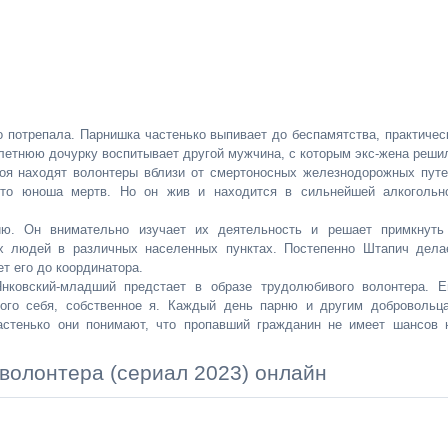
о потрепала. Парнишка частенько выпивает до беспамятства, практичес
илетнюю дочурку воспитывает другой мужчина, с которым экс-жена реши
оя находят волонтеры вблизи от смертоносных железнодорожных путе
что юноша мертв. Но он жив и находится в сильнейшей алкогольн
ю. Он внимательно изучает их деятельность и решает примкнуть
 людей в различных населенных пунктах. Постепенно Штапич дела
т его до координатора.
ковский-младший предстает в образе трудолюбивого волонтера. Е
мого себя, собственное я. Каждый день парню и другим добровольц
астенько они понимают, что пропавший гражданин не имеет шансов 
волонтера (сериал 2023) онлайн