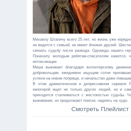
Михаилу Штапичу всего 25 лет, но жизнь уже изрядн
не видится с семьей, не имеет близких друзей. Шест
связать судьбу после развода. Однажды нашего гер
Поначалу молодым ребятам-спасателям кажется, 
интоксикации.
Миша выживает благодаря волонтерскому движени
добровольцам, ежедневно ищущим сотни пропавших
успехи на новом поприще, и начальство даже повышае
В этом драматическом и депрессивном сериале Ян
киногерой ищет не только других людей, но и са
приходится сталкиваться с жестокостью судьбы. Ч
выживание, но продолжают поиски, надеясь на чудо.
Смотреть Плейлист 