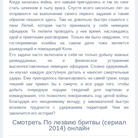
Когда началась война, его навыки пригодились и так он смог
стать шпионом в тылу врага. Спустя всего несколько лет он
отправился на выполнение своего первого задания и таким
образом оказался здесь. Там он довольно быстро сошелся с
пани Лёлей, которая часто принимала у себя немецких
офицеров. Те любили проводить у нее время, наслаждаясь
едой и приятными разговорами. Только им было невдомек, что
гостеприимная хозяйка на самом деле тоже является
разведчицей и помощницей Коли.
Его задачи часто включали в себя не только добычу важных
разведданных, но и физическое устранение
высокопоставленных немецких офицеров. Словно одержимый,
он изучал каждую доступную деталь и наносил смертельные
удары. Ему приходилось балансировать на самой грани, когда
лишний шаг привел бы к смерти, и все ради того, чтобы
добыть очередную порцию сведений для партизан и
командования, что позволяло поворачивать ход целой войны.
Благодаря его неоценимому вкладу, у завоевателей быстро
возникли трудности с удержанием территорий. Чем же
закончится его история?
Смотреть По лезвию бритвы (сериал
2014) онлайн