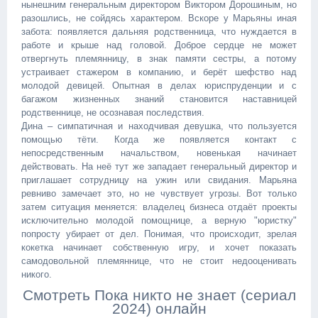
нынешним генеральным директором Виктором Дорошиным, но
разошлись, не сойдясь характером. Вскоре у Марьяны иная
забота: появляется дальняя родственница, что нуждается в
работе и крыше над головой. Доброе сердце не может
отвергнуть племянницу, в знак памяти сестры, а потому
устраивает стажером в компанию, и берёт шефство над
молодой девицей. Опытная в делах юриспруденции и с
багажом жизненных знаний становится наставницей
родственнице, не осознавая последствия.
Дина – симпатичная и находчивая девушка, что пользуется
помощью тёти. Когда же появляется контакт с
непосредственным начальством, новенькая начинает
действовать. На неё тут же западает генеральный директор и
приглашает сотрудницу на ужин или свидания. Марьяна
ревниво замечает это, но не чувствует угрозы. Вот только
затем ситуация меняется: владелец бизнеса отдаёт проекты
исключительно молодой помощнице, а верную "юристку"
попросту убирает от дел. Понимая, что происходит, зрелая
кокетка начинает собственную игру, и хочет показать
самодовольной племяннице, что не стоит недооценивать
никого.
Смотреть Пока никто не знает (сериал
2024) онлайн