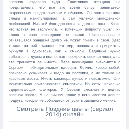
энергию отдавала туда. Счастливая женщина не
представляла, что все это время супруг занимается
откровенным предательством и обманом. Он ловко скрывал
следы и манипулировал, а сам увлекся молоденькой
любовницей. Никакой благодарности за долгие годы в браке
несчастная не заслужила, и изменщик попросту ушел, ни
слова в свое оправдание не сказав. Шокированная и
отчаявшаяся женщина долго не может прийти в себя. Удар
тяжело на ней сказался. Ее мир, ценности и приоритеты
рухнули в одночасье, как и смыслы. Бедняжке нужно
собраться с духом и полностью перекроить свои взгляды, а на
это требуется решимость. Вера неожиданно знакомится с
Сергеем – обходительным вдовцом. Летчик, хорош собой,
прекрасно ухаживает и щедр на поступки, а не только на
красивые жесты. Иметь кавалера лучше и невозможно. Они
моментально притягиваются симпатией. Но есть несколько
сдерживающих факторов. У Сережи сложная и подчас
опасная работа. А на личном плане у него имеется давняя
подруга, которая не собирается отпускать завидного жениха.
Смотреть Поздние цветы (сериал
2014) онлайн