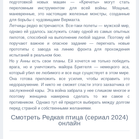
подготовкой новых машин — «Кречеты» могут стать
переломным инструментом для всей войны. Мощные,
маневренные, это настоящие железные монстры, созданные
для борьбы с чудовищами Вермахта.
Летчицы редко встречаются. Все-таки полеты — мужской мир,
однако ей удалось заслужить славу одной из самых опытных
пилотов, способной на выполнение любой задачи. Поэтому ей
поручают важное и опасное задание — перегнать новые
прототипы с завода на линию фронта для прохождения
испытаний в реальном бою.
Но у Анны есть свои планы. Ей хочется не только победить
врага, но и уничтожить майора Бриггеля — немецкого аса,
который убил ее любимого и все еще существует в этом мире.
Она готова приложить все усилия, чтобы исправить это
недоразумение. И никто не сможет спасти этого захватчика от
заслуженной кары. Эта война забрала у нее слишком многое и
поэтому женщина намерена сделать то же самое с
противником. Однако тут ей придется выбирать между долгом
перед страной и собственными желаниями.
Смотреть Редкая птица (сериал 2024)
онлайн