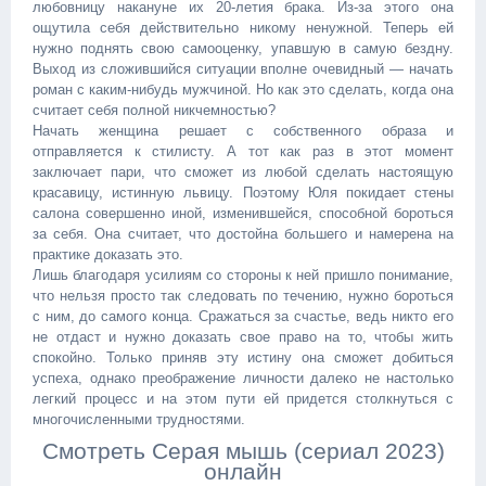
любовницу накануне их 20-летия брака. Из-за этого она
ощутила себя действительно никому ненужной. Теперь ей
нужно поднять свою самооценку, упавшую в самую бездну.
Выход из сложившийся ситуации вполне очевидный — начать
роман с каким-нибудь мужчиной. Но как это сделать, когда она
считает себя полной никчемностью?
Начать женщина решает с собственного образа и
отправляется к стилисту. А тот как раз в этот момент
заключает пари, что сможет из любой сделать настоящую
красавицу, истинную львицу. Поэтому Юля покидает стены
салона совершенно иной, изменившейся, способной бороться
за себя. Она считает, что достойна большего и намерена на
практике доказать это.
Лишь благодаря усилиям со стороны к ней пришло понимание,
что нельзя просто так следовать по течению, нужно бороться
с ним, до самого конца. Сражаться за счастье, ведь никто его
не отдаст и нужно доказать свое право на то, чтобы жить
спокойно. Только приняв эту истину она сможет добиться
успеха, однако преображение личности далеко не настолько
легкий процесс и на этом пути ей придется столкнуться с
многочисленными трудностями.
Смотреть Серая мышь (сериал 2023)
онлайн