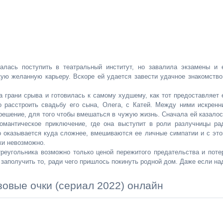
талась поступить в театральный институт, но завалила экзамены и 
кую желанную карьеру. Вскоре ей удается завести удачное знакомство
грани срыва и готовилась к самому худшему, как тот предоставляет 
о расстроить свадьбу его сына, Олега, с Катей. Между ними искренн
решение, для того чтобы вмешаться в чужую жизнь. Сначала ей казалос
романтическое приключение, где она выступит в роли разлучницы ра
ло оказывается куда сложнее, вмешиваются ее личные симпатии и с это
ки невозможно.
треугольника возможно только ценой пережитого предательства и поте
заполучить то, ради чего пришлось покинуть родной дом. Даже если на
зовые очки (сериал 2022) онлайн