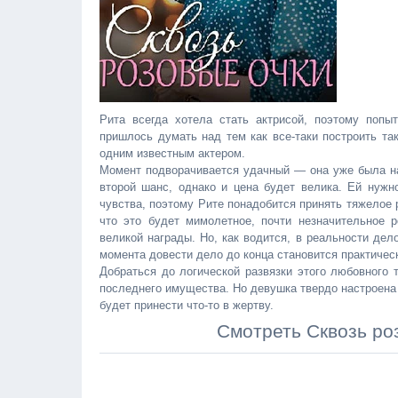
Рита всегда хотела стать актрисой, поэтому попы
пришлось думать над тем как все-таки построить та
одним известным актером.
Момент подворачивается удачный — она уже была на 
второй шанс, однако и цена будет велика. Ей нужн
чувства, поэтому Рите понадобится принять тяжелое 
что это будет мимолетное, почти незначительное 
великой награды. Но, как водится, в реальности де
момента довести дело до конца становится практичес
Добраться до логической развязки этого любовного 
последнего имущества. Но девушка твердо настроена 
будет принести что-то в жертву.
Смотреть Сквозь ро