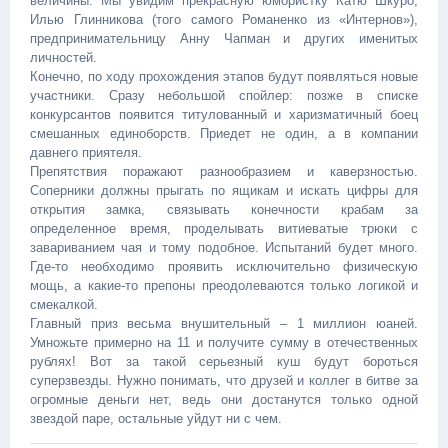
величины. Мы увидим прекрасную юмористку Катю Шкуро,
Илью Глинникова (того самого Романенко из «Интернов»),
предпринимательницу Анну Чапман и других именитых
личностей.
Конечно, по ходу прохождения этапов будут появляться новые
участники. Сразу небольшой спойлер: позже в списке
конкурсантов появится титулованный и харизматичный боец
смешанных единоборств. Приедет не один, а в компании
давнего приятеля.
Препятствия поражают разнообразием и каверзностью.
Соперники должны прыгать по ящикам и искать цифры для
открытия замка, связывать конечности крабам за
определенное время, проделывать витиеватые трюки с
завариванием чая и тому подобное. Испытаний будет много.
Где-то необходимо проявить исключительно физическую
мощь, а какие-то препоны преодолеваются только логикой и
смекалкой.
Главный приз весьма внушительный – 1 миллион юаней.
Умножьте примерно на 11 и получите сумму в отечественных
рублях! Вот за такой серьезный куш будут бороться
суперзвезды. Нужно понимать, что друзей и коллег в битве за
огромные деньги нет, ведь они достанутся только одной
звездой паре, остальные уйдут ни с чем.