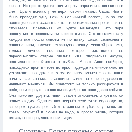
трагедия, но вместо гибели три женщины чудом остаются в
живых. Не просто дышат, почти целы, царапины и синяки не в
счёт. Врачи поначалу не верят своим глазам. Саша, Ива и
Анна проводят одну ночь в больничной палате, но за это
время успевают осознать, что такое выживание просто так не
случается. Вселенная им будто намекнула, что пора
проснуться и переосмыслить свою жизнь. С этого момента у
каждой всё пошло совсем не по плану. Саша, серьёзная и
рациональная, получает странную флешку. Никакой рекламы,
только личное послание, которое заставляет её
переосмыслить старые ошибки. Ива, творческая натура,
неожиданно влюбляется в рыбака. А вот Анне наоборот,
приходится пройти через потерю. Надежда на личное счастье
ускользает, но даже в этом больном моменте есть шанс
начать всё сначала. Женщины, сами того не подозревая,
начинают меняться. Им предстоит не только разобраться в
себе, но и вернуть в свою жизнь добро, которое давно забыли.
Они помогают другим, чинят старые отношения, открываются
новым людям. Одна из них всерьёз берётся за садоводство,
за сорок кустов роз. Этот странный клубок случайностей,
травм, открытий и любви не чудо, а просто жизнь, которая
однажды повернулась к ним лицом.
Смотреть Сорок розовых кустов