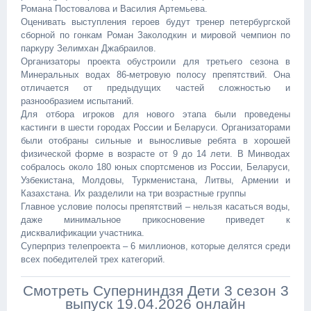
Романа Постовалова и Василия Артемьева.
Оценивать выступления героев будут тренер петербургской
сборной по гонкам Роман Заколодкин и мировой чемпион по
паркуру Зелимхан Джабраилов.
Организаторы проекта обустроили для третьего сезона в
Минеральных водах 86-метровую полосу препятствий. Она
отличается от предыдущих частей сложностью и
разнообразием испытаний.
Для отбора игроков для нового этапа были проведены
кастинги в шести городах России и Беларуси. Организаторами
были отобраны сильные и выносливые ребята в хорошей
физической форме в возрасте от 9 до 14 лети. В Минводах
собралось около 180 юных спортсменов из России, Беларуси,
Узбекистана, Молдовы, Туркменистана, Литвы, Армении и
Казахстана. Их разделили на три возрастные группы
Главное условие полосы препятствий – нельзя касаться воды,
даже минимальное прикосновение приведет к
дисквалификации участника.
Суперприз телепроекта – 6 миллионов, которые делятся среди
всех победителей трех категорий.
Смотреть Суперниндзя Дети 3 сезон 3
выпуск 19.04.2026 онлайн