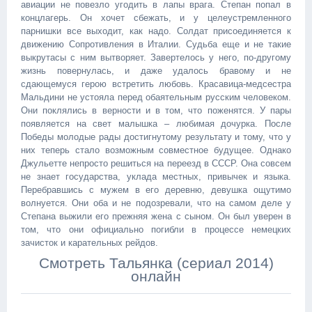
авиации не повезло угодить в лапы врага. Степан попал в
концлагерь. Он хочет сбежать, и у целеустремленного
парнишки все выходит, как надо. Солдат присоединяется к
движению Сопротивления в Италии. Судьба еще и не такие
выкрутасы с ним вытворяет. Завертелось у него, по-другому
жизнь повернулась, и даже удалось бравому и не
сдающемуся герою встретить любовь. Красавица-медсестра
Мальдини не устояла перед обаятельным русским человеком.
Они поклялись в верности и в том, что поженятся. У пары
появляется на свет малышка – любимая дочурка. После
Победы молодые рады достигнутому результату и тому, что у
них теперь стало возможным совместное будущее. Однако
Джульетте непросто решиться на переезд в СССР. Она совсем
не знает государства, уклада местных, привычек и языка.
Перебравшись с мужем в его деревню, девушка ощутимо
волнуется. Они оба и не подозревали, что на самом деле у
Степана выжили его прежняя жена с сыном. Он был уверен в
том, что они официально погибли в процессе немецких
зачисток и карательных рейдов.
Смотреть Тальянка (сериал 2014)
онлайн