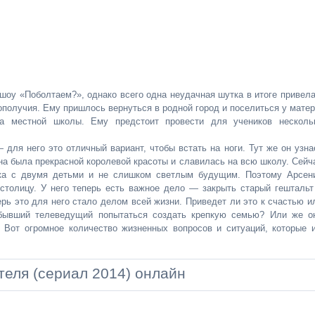
шоу «Поболтаем?», однако всего одна неудачная шутка в итоге привела
получия. Ему пришлось вернуться в родной город и поселиться у матер
ра местной школы. Ему предстоит провести для учеников несколь
для него это отличный вариант, чтобы встать на ноги. Тут же он узна
на была прекрасной королевой красоты и славилась на всю школу. Сейч
чка с двумя детьми и не слишком светлым будущим. Поэтому Арсен
столицу. У него теперь есть важное дело — закрыть старый гештальт
перь это для него стало делом всей жизни. Приведет ли это к счастью и
 бывший телеведущий попытаться создать крепкую семью? Или же о
 Вот огромное количество жизненных вопросов и ситуаций, которые 
теля (сериал 2014) онлайн