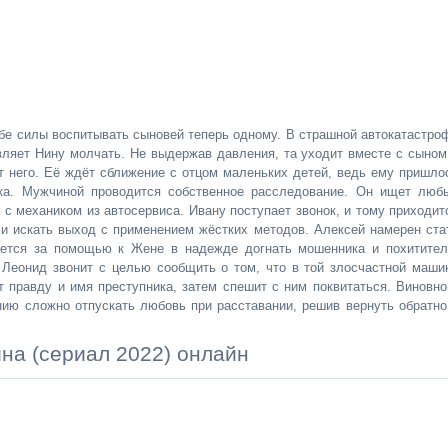
ебе силы воспитывать сыновей теперь одному. В страшной автокатастро
вляет Нину молчать. Не выдержав давления, та уходит вместе с сыном
т него. Её ждёт сближение с отцом маленьких детей, ведь ему пришло
ека. Мужчиной проводится собственное расследование. Он ищет люб
 с механиком из автосервиса. Ивану поступает звонок, и тому приходит
 и искать выход с применением жёстких методов. Алексей намерен ста
ается за помощью к Жене в надежде догнать мошенника и похитител
 Леонид звонит с целью сообщить о том, что в той злосчастной маши
т правду и имя преступника, затем спешит с ним поквитаться. Виновно
ию сложно отпускать любовь при расставании, решив вернуть обратно
на (сериал 2022) онлайн