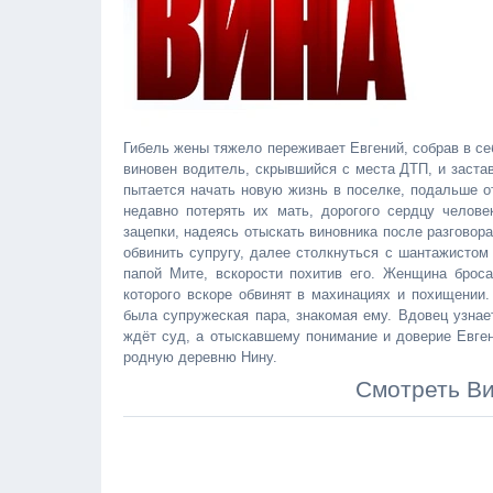
Гибель жены тяжело переживает Евгений, собрав в с
виновен водитель, скрывшийся с места ДТП, и заста
пытается начать новую жизнь в поселке, подальше о
недавно потерять их мать, дорогого сердцу челов
зацепки, надеясь отыскать виновника после разговора
обвинить супругу, далее столкнуться с шантажистом
папой Мите, вскорости похитив его. Женщина брос
которого вскоре обвинят в махинациях и похищении.
была супружеская пара, знакомая ему. Вдовец узнае
ждёт суд, а отыскавшему понимание и доверие Евген
родную деревню Нину.
Смотреть Ви