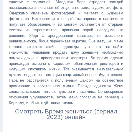
счастье с мужчиной. Младшая Вера страдает жаждой
независимости, не знает об отце, и не видела даже его фото.
Одержимо увлечена фотографией и мечтает о будущем
фотографа. Встречается с непутёвым парнем, в настоящем
получает образование, и во многом отличается от старшей
сестры из турагентства, принимая порой необдуманные
решения. Уйдя с арендованной квартиры от взрывного
ревнивца-мужа, Люба переезжает обратно. Обе девушки маме
желают встретить любовь однажды, пусть хоть на сайте
знакомств. Решившей продать дачу женщине необходимо
помочь дочке с приобретением квартиры. Во время сделки
происходит встреча с Кириллом, обаятельным риелтором и
будущим спутником жизни. Тот оказывается внимательным
другом, ведь с его помощью квартирный вопрос будет решен.
Пара не расстанется с полученным шансом на совместное
проживание в собственном жилье. Прежде одинокая Женя
снова испытывает теплые чувства и счастлива. Со свекровью
отношения улучшаются, затем дано согласие на переезд к
Кириллу, и обоих ждёт новая жизнь.
Смотреть Время жениться (сериал
2023) онлайн