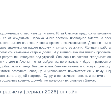
 подружилась с местным хулиганом. Илья Савинов предложил школьни
ь ее от обидчиков. Парочка много времени проводила вместе, а пос
ятель вышел на связь и снова просит о взаимопомощи. Двоечник выро
ерез знакомых он нашел подругу и узнал о ее жизни. Женщина работа
погасить семейные старые долги. И у бизнесмена появились проблемы
и репутация находится под угрозой. Спонсоры не захотят вкладываться
атить долги Алены, но та выйдет за него замуж и будет притворять
 добавляются, ведь бывшая возлюбленная узнала про новую девушку
емится разрушить свадьбу и уговаривает присмотреться к нему. Па
ает жить в одной квартире. Супруги вспоминают юность и понимают, ч
 сохранить крепкую дружбу, но трудности их сильнее сближают.
 расчёту (сериал 2026) онлайн